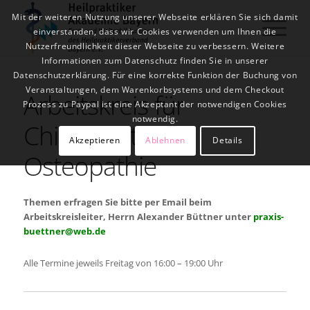
Mit der weiteren Nutzung unserer Webseite erklären Sie sich damit
einverstanden, dass wir Cookies verwenden um Ihnen die
Nutzerfreundlichkeit dieser Webseite zu verbessern. Weitere
Informationen zum Datenschutz finden Sie in unserer
Datenschutzerklärung. Für eine korrekte Funktion der Buchung von
Veranstaltungen, dem Warenkorbsystems und dem Checkout
Arbeitskreis für
Prozess zu Paypal ist eine Akzeptant der notwendigen Cookies
notwendig.
Chiropraktik &
Akzeptieren
Ablehnen
Details
Osteopathie
Themen erfragen Sie bitte per Email beim
Arbeitskreisleiter, Herrn Alexander Büttner unter
praxis-
buettner@web.de
Alle Termine jeweils Freitag von 16:00 – 19:00 Uhr