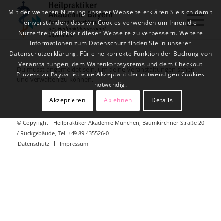
Mit der weiteren Nutzung unserer Webseite erklären Sie sich damit
einverstanden, dass wir Cookies verwenden um Ihnen die
Nutzerfreundlichkeit dieser Webseite zu verbessern. Weitere
Informationen zum Datenschutz finden Sie in unserer
Datenschutzerklärung. Für eine korrekte Funktion der Buchung von
Veranstaltungen, dem Warenkorbsystems und dem Checkout
Du musst angemeldet sein, um deine Veranstaltungen sehen
Prozess zu Paypal ist eine Akzeptant der notwendigen Cookies
und verwalten zu können.
notwendig.
Akzeptieren
Ablehnen
Details
© Copyright - Heilpraktiker Akademie München, Baumkirchner Straße 20
/ Rückgebäude, Tel. +49 89 435526-0
Datenschutz
Impressum