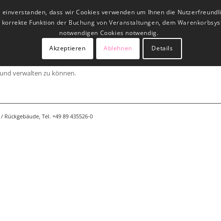
t einverstanden, dass wir Cookies verwenden um Ihnen die Nutzerfreundl
Qualifizierende Fachausbildungen
Fachseminare
ne korrekte Funktion der Buchung von Veranstaltungen, dem Warenkorbsys
notwendigen Cookies notwendig.
Akzeptieren
Ablehnen
Details
 und verwalten zu können.
/ Rückgebäude, Tel. +49 89 435526-0