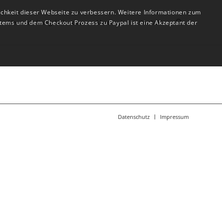
ichkeit dieser Webseite zu verbessern. Weitere Informationen zum
Veranstaltungskalender
Akademie
Kontakt
tems und dem Checkout Prozess zu Paypal ist eine Akzeptant der
Datenschutz
Impressum