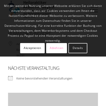
Mit der weiteren Nutzung unserer Webseite erklären Sie sich damit
einverstanden, dass wir Cookies verwenden um Ihnen die
Nutzerfreundlichkeit dieser Webseite zu verbessern. Weitere
Informationen zum Datenschutz finden Sie in unserer
Datenschutzerklärung. Für eine korrekte Funktion der Buchung von
Veranstaltungen, dem Warenkorbsystems und dem Checkout
VERANSTALTUNGSORT
Prozess zu Paypal ist eine Akzeptant der notwendigen Cookies
notwendig.
Am Kommbühl 26
Akzeptieren
Ablehnen
Details
Bad Staffelstein
96231
NÄCHSTE VERANSTALTUNG
Keine bevorstehenden Veranstaltungen