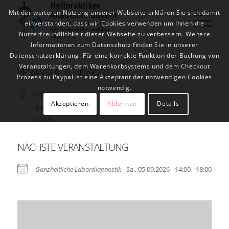
Mit der weiteren Nutzung unserer Webseite erklären Sie sich damit
einverstanden, dass wir Cookies verwenden um Ihnen die
Nutzerfreundlichkeit dieser Webseite zu verbessern. Weitere
Informationen zum Datenschutz finden Sie in unserer
Datenschutzerklärung. Für eine korrekte Funktion der Buchung von
Veranstaltungen, dem Warenkorbsystems und dem Checkout
VERANSTALTUNGSORT
Prozess zu Paypal ist eine Akzeptant der notwendigen Cookies
notwendig.
Völkstr. 4
Akzeptieren
Ablehnen
Details
Kempten
87435
NÄCHSTE VERANSTALTUNG
Ganzheitliche Labordiagnostik
- Sa., 05.09.2026 - 14:00 - 18:00