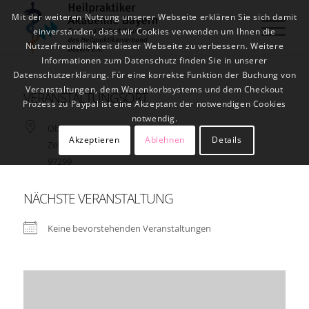
Mit der weiteren Nutzung unserer Webseite erklären Sie sich damit
einverstanden, dass wir Cookies verwenden um Ihnen die
Nutzerfreundlichkeit dieser Webseite zu verbessern. Weitere
Informationen zum Datenschutz finden Sie in unserer
Datenschutzerklärung. Für eine korrekte Funktion der Buchung von
Veranstaltungen, dem Warenkorbsystems und dem Checkout
VERANSTALTUNGSORT
Prozess zu Paypal ist eine Akzeptant der notwendigen Cookies
notwendig.
Oberzell 1
Akzeptieren
Ablehnen
Details
Zell am Main
97299
NÄCHSTE VERANSTALTUNG
Keine bevorstehenden Veranstaltungen