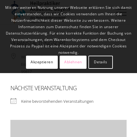
Mit der weiteren Nutzung unserer Webseite erklären Sie sich damit
einverstanden, dass wir Cookies verwenden um Ihnen die
Nutzerfreundlichkeit dieser Webseite zu verbessern. Weitere
Informationen zum Datenschutz finden Sie in unserer
Datenschutzerklärung. Für eine korrekte Funktion der Buchung von
Veranstaltungen, dem Warenkorbsystems und dem Checkout
VERANSTALTUNGSORT
Prozess zu Paypal ist eine Akzeptant der notwendigen Cookies
notwendig.
Wartburgallee 2
Akzeptieren
Ablehnen
Details
Eisenach
99817
NÄCHSTE VERANSTALTUNG
Keine bevorstehenden Veranstaltungen