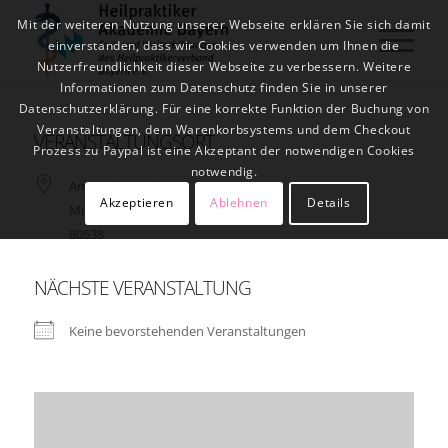
Mit der weiteren Nutzung unserer Webseite erklären Sie sich damit
einverstanden, dass wir Cookies verwenden um Ihnen die
Nutzerfreundlichkeit dieser Webseite zu verbessern. Weitere
Informationen zum Datenschutz finden Sie in unserer
Datenschutzerklärung. Für eine korrekte Funktion der Buchung von
Veranstaltungen, dem Warenkorbsystems und dem Checkout
VERANSTALTUNGSORT
Prozess zu Paypal ist eine Akzeptant der notwendigen Cookies
notwendig.
Am Tucherpark 7
Akzeptieren
Ablehnen
Details
München
80538
NÄCHSTE VERANSTALTUNG
Keine bevorstehenden Veranstaltungen