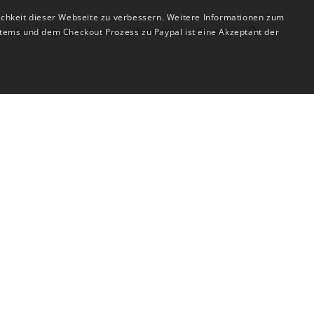
ichkeit dieser Webseite zu verbessern. Weitere Informationen zum
Veranstaltungskalender
Akademie
Kontakt
tems und dem Checkout Prozess zu Paypal ist eine Akzeptant der