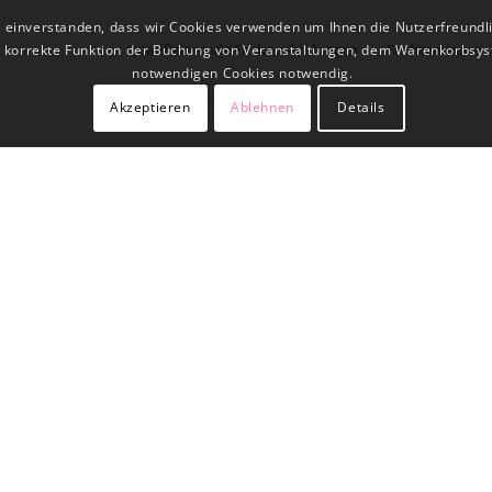
t einverstanden, dass wir Cookies verwenden um Ihnen die Nutzerfreundl
Qualifizierende Fachausbildungen
Fachseminare
ne korrekte Funktion der Buchung von Veranstaltungen, dem Warenkorbsys
notwendigen Cookies notwendig.
Akzeptieren
Ablehnen
Details