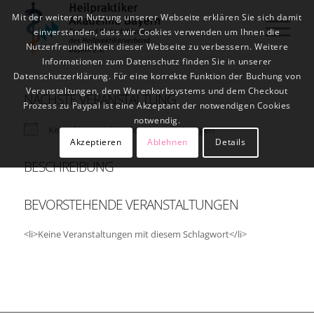
Mit der weiteren Nutzung unserer Webseite erklären Sie sich damit
einverstanden, dass wir Cookies verwenden um Ihnen die
Nutzerfreundlichkeit dieser Webseite zu verbessern. Weitere
Informationen zum Datenschutz finden Sie in unserer
Datenschutzerklärung. Für eine korrekte Funktion der Buchung von
Veranstaltungen, dem Warenkorbsystems und dem Checkout
NÄCHSTE VERANSTALTUNG
Prozess zu Paypal ist eine Akzeptant der notwendigen Cookies
notwendig.
Keine bevorstehenden Veranstaltungen
Akzeptieren
Ablehnen
Details
BESCHREIBUNG
BEVORSTEHENDE VERANSTALTUNGEN
<li>Keine Veranstaltungen mit diesem Schlagwort</li>