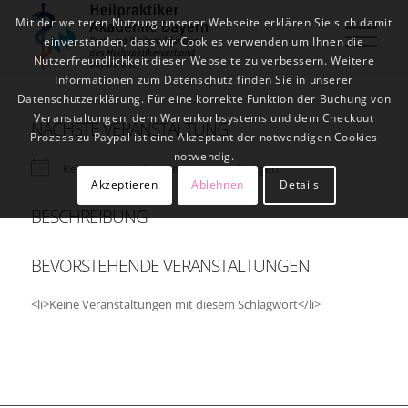
Mit der weiteren Nutzung unserer Webseite erklären Sie sich damit
einverstanden, dass wir Cookies verwenden um Ihnen die
Nutzerfreundlichkeit dieser Webseite zu verbessern. Weitere
Informationen zum Datenschutz finden Sie in unserer
Datenschutzerklärung. Für eine korrekte Funktion der Buchung von
Veranstaltungen, dem Warenkorbsystems und dem Checkout
NÄCHSTE VERANSTALTUNG
Prozess zu Paypal ist eine Akzeptant der notwendigen Cookies
notwendig.
Keine bevorstehenden Veranstaltungen
Akzeptieren
Ablehnen
Details
BESCHREIBUNG
BEVORSTEHENDE VERANSTALTUNGEN
<li>Keine Veranstaltungen mit diesem Schlagwort</li>