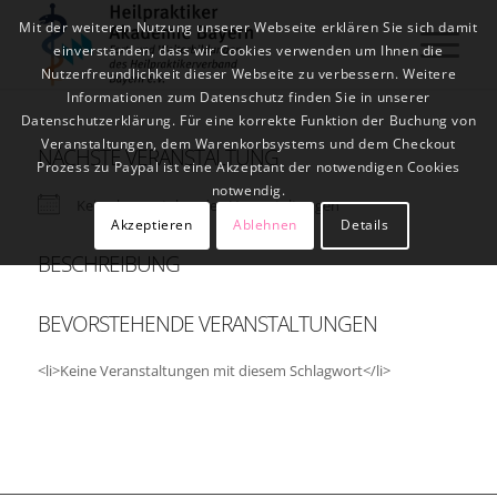
Mit der weiteren Nutzung unserer Webseite erklären Sie sich damit
einverstanden, dass wir Cookies verwenden um Ihnen die
Nutzerfreundlichkeit dieser Webseite zu verbessern. Weitere
Informationen zum Datenschutz finden Sie in unserer
Datenschutzerklärung. Für eine korrekte Funktion der Buchung von
Veranstaltungen, dem Warenkorbsystems und dem Checkout
NÄCHSTE VERANSTALTUNG
Prozess zu Paypal ist eine Akzeptant der notwendigen Cookies
notwendig.
Keine bevorstehenden Veranstaltungen
Akzeptieren
Ablehnen
Details
BESCHREIBUNG
BEVORSTEHENDE VERANSTALTUNGEN
<li>Keine Veranstaltungen mit diesem Schlagwort</li>