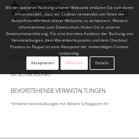
Mit der weiteren Nutzung unserer Webseite erklären Sie sich damit
einverstanden, dass wir Cookies verwenden um Ihnen die
Nutzerfreundlichkeit dieser Webseite zu verbessern. Weitere
Informationen zum Datenschutz finden Sie in unserer
Datenschutzerklärung. Für eine korrekte Funktion der Buchung von
Veranstaltungen, dem Warenkorbsystems und dem Checkout
NÄCHSTE VERANSTALTUNG
Prozess zu Paypal ist eine Akzeptant der notwendigen Cookies
notwendig.
Keine bevorstehenden Veranstaltungen
Akzeptieren
Ablehnen
Details
BESCHREIBUNG
BEVORSTEHENDE VERANSTALTUNGEN
<li>Keine Veranstaltungen mit diesem Schlagwort</li>