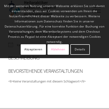
Mit der weiteren Nutzung unserer Webseite erklären Sie sich damit
einverstanden, dass wir Cookies verwenden um Ihnen die
Nutzerfreundlichkeit dieser Webseite zu verbessern. Weitere
Informationen zum Datenschutz finden Sie in unserer
Datenschutzerklärung. Für eine korrekte Funktion der Buchung von
Veranstaltungen, dem Warenkorbsystems und dem Checkout
NÄCHSTE VERANSTALTUNG
Prozess zu Paypal ist eine Akzeptant der notwendigen Cookies
notwendig.
Keine bevorstehenden Veranstaltungen
Akzeptieren
Ablehnen
Details
BESCHREIBUNG
BEVORSTEHENDE VERANSTALTUNGEN
<li>Keine Veranstaltungen mit diesem Schlagwort</li>