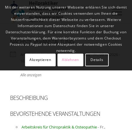
Mit der weiteren Nutzung unserer Webseite erklären Sie sich damit
einverstanden, dass wir Cookies verwenden um Ihnen die
Nutzerfreundlichkeit dieser Webseite zu verbessern. Weitere
Informationen zum Datenschutz finden Sie in unserer
Datenschutzerklärung. Für eine korrekte Funktion der Buchung von
Veranstaltungen, dem Warenkorbsystems und dem Checkout
NÄCHSTE VERANSTALTUNG
Prozess zu Paypal ist eine Akzeptant der notwendigen Cookies
notwendig.
Arbeitskreis für Chiropraktik & Osteopathie
- Fr., 09.10.2026 -
Akzeptieren
Ablehnen
Details
16:00 - 19:00
Alle anzeigen
BESCHREIBUNG
BEVORSTEHENDE VERANSTALTUNGEN
Arbeitskreis für Chiropraktik & Osteopathie
- Fr.,