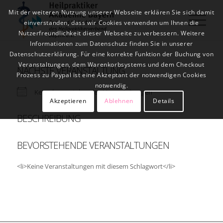
Mit der weiteren Nutzung unserer Webseite erklären Sie sich damit
einverstanden, dass wir Cookies verwenden um Ihnen die
Nutzerfreundlichkeit dieser Webseite zu verbessern. Weitere
Informationen zum Datenschutz finden Sie in unserer
Datenschutzerklärung. Für eine korrekte Funktion der Buchung von
Veranstaltungen, dem Warenkorbsystems und dem Checkout
NÄCHSTE VERANSTALTUNG
Prozess zu Paypal ist eine Akzeptant der notwendigen Cookies
notwendig.
Keine bevorstehenden Veranstaltungen
Akzeptieren
Ablehnen
Details
BESCHREIBUNG
BEVORSTEHENDE VERANSTALTUNGEN
<li>Keine Veranstaltungen mit diesem Schlagwort</li>