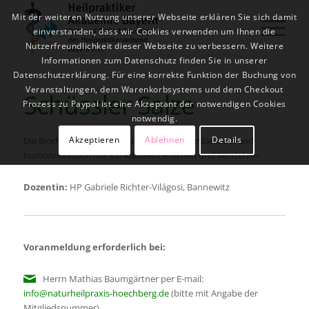
Mit der weiteren Nutzung unserer Webseite erklären Sie sich damit
einverstanden, dass wir Cookies verwenden um Ihnen die
Nutzerfreundlichkeit dieser Webseite zu verbessern. Weitere
Informationen zum Datenschutz finden Sie in unserer
Datenschutzerklärung. Für eine korrekte Funktion der Buchung von
Veranstaltungen, dem Warenkorbsystems und dem Checkout
Schüssler Salze
Prozess zu Paypal ist eine Akzeptant der notwendigen Cookies
notwendig.
Akzeptieren
Ablehnen
Details
Die Biochemie nach Dr. Schüssler (1-12) verständlich und
humorvoll (auch mit Karikaturen) erlernen und verstehen.
Dozentin:
HP Gabriele Richter-Világosi, Bannewitz
Voranmeldung erforderlich bei:
Herrn Mathias Baumgärtner per E-mail:
info@naturheilpraxis-hoechberg.de
(bitte mit Angabe der
Mitgliedsnummer)