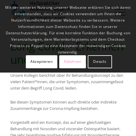
Mit der weiteren Nutzung unserer Webseite erklären Sie sich damit
einverstanden, dass wir Cookies verwenden um Ihnen die
Nutzerfreundlichkeit dieser Webseite zu verbessern. Weitere
Informationen zum Datenschutz finden Sie in unserer
Datenschutzerklärung. Für eine korrekte Funktion der Buchung von
Veranstaltungen, dem Warenkorbsystems und dem Checkout
Long Covid – Erkennen
Prozess zu Paypal ist eine Akzeptant der notwendigen Cookies
notwendig.
und behandeln
Akzeptieren
Ablehnen
Details
Unsere Kollegin berichtet über ihr Behandlungskonzept zu den
vielen Patient*innen, die unter Symptomen, zusammengefasst
unter dem Begriff Long Covid, leiden.
Bei diesen Symptomen können auch direkte oder indirekte
Zusammenhänge zur Corona-Impfung bestehen.
Vorgestellt wird ein Konzept, das auf einer gleichzeitigen
Behandlung mit Nosoden und visceraler Osteopathie basiert.
Die sehr langjährige positive Erfahrung mit Nosodentherapie