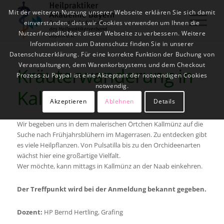
Mit der weiteren Nutzung unserer Webseite erklären Sie sich damit
einverstanden, dass wir Cookies verwenden um Ihnen die
Nutzerfreundlichkeit dieser Webseite zu verbessern. Weitere
Informationen zum Datenschutz finden Sie in unserer
Datenschutzerklärung. Für eine korrekte Funktion der Buchung von
Veranstaltungen, dem Warenkorbsystems und dem Checkout
Kräuterwanderung in
Prozess zu Paypal ist eine Akzeptant der notwendigen Cookies
notwendig.
Kallmünz
Akzeptieren
Ablehnen
Details
Wir begeben uns in dem malerischen Örtchen Kallmünz auf die
Suche nach Frühjahrsblühern im Magerrasen. Zu entdecken gibt
es viele Heilpflanzen. Von Pulsatilla bis zu den Orchideenarten
wächst hier eine großartige Vielfalt.
Wer möchte, kann mittags in Kallmünz an der Naab einkehren.
Der Treffpunkt wird bei der Anmeldung bekannt gegeben.
Dozent:
HP Bernd Hertling, Grafing