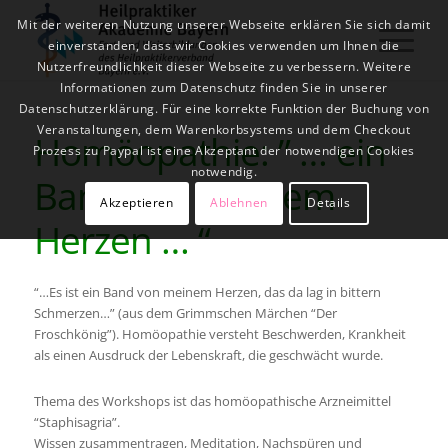
Mit der weiteren Nutzung unserer Webseite erklären Sie sich damit
einverstanden, dass wir Cookies verwenden um Ihnen die
Nutzerfreundlichkeit dieser Webseite zu verbessern. Weitere
Informationen zum Datenschutz finden Sie in unserer
Datenschutzerklärung. Für eine korrekte Funktion der Buchung von
Veranstaltungen, dem Warenkorbsystems und dem Checkout
Homöopathie: ” … ein
Prozess zu Paypal ist eine Akzeptant der notwendigen Cookies
notwendig.
Band von meinem
Akzeptieren
Ablehnen
Details
Herzen … “
“…Es ist ein Band von meinem Herzen, das da lag in bittern
Schmerzen…” (aus dem Grimmschen Märchen “Der
Froschkönig”). Homöopathie versteht Beschwerden, Krankheit
als einen Ausdruck der Lebenskraft, die geschwächt wurde.
Thema des Workshops ist das homöopathische Arzneimittel
“Staphisagria”.
Wissen zusammentragen, Meditation, Nachspüren und