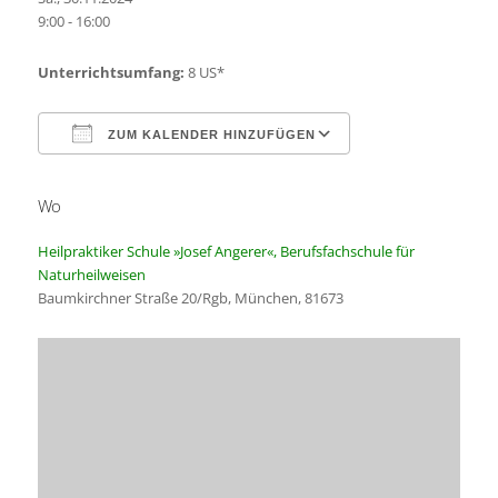
9:00 - 16:00
Unterrichtsumfang:
8 US*
ZUM KALENDER HINZUFÜGEN
Wo
ICS herunterladen
Google Kalender
Heilpraktiker Schule »Josef Angerer«, Berufsfachschule für
Naturheilweisen
Baumkirchner Straße 20/Rgb, München, 81673