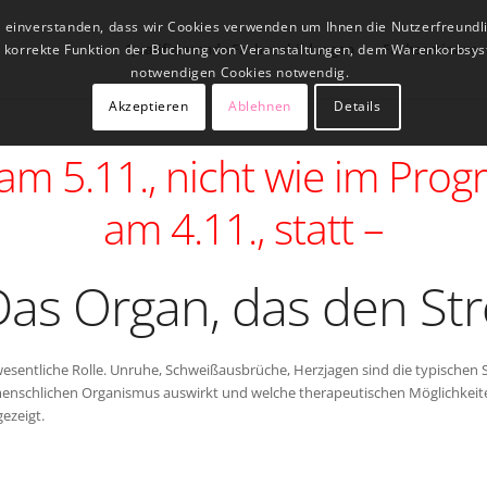
t einverstanden, dass wir Cookies verwenden um Ihnen die Nutzerfreundl
Qualifizierende Fachausbildungen
Fachseminare
ne korrekte Funktion der Buchung von Veranstaltungen, dem Warenkorbsys
notwendigen Cookies notwendig.
Akzeptieren
Ablehnen
Details
 am 5.11., nicht wie im Pr
am 4.11., statt –
Das Organ, das den Str
e wesentliche Rolle. Unruhe, Schweißausbrüche, Herzjagen sind die typische
 menschlichen Organismus auswirkt und welche therapeutischen Möglichkeit
ezeigt.