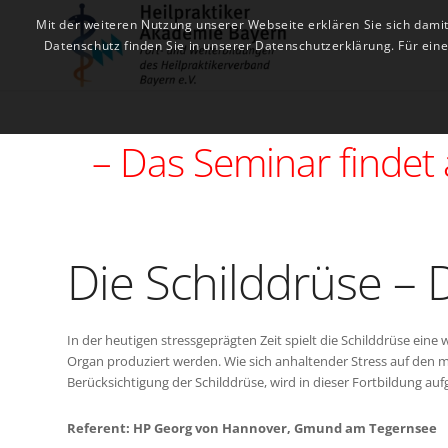
Mit der weiteren Nutzung unserer Webseite erklären Sie sich dami
Datenschutz finden Sie in unserer Datenschutzerklärung. Für ei
– Das Seminar findet
Die Schilddrüse – 
In der heutigen stressgeprägten Zeit spielt die Schilddrüse ein
Organ produziert werden. Wie sich anhaltender Stress auf den
Berücksichtigung der Schilddrüse, wird in dieser Fortbildung aufg
Referent: HP Georg von Hannover, Gmund am Tegernsee