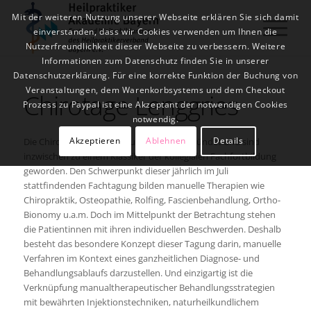
Mit der weiteren Nutzung unserer Webseite erklären Sie sich damit
einverstanden, dass wir Cookies verwenden um Ihnen die
Nutzerfreundlichkeit dieser Webseite zu verbessern. Weitere
Informationen zum Datenschutz finden Sie in unserer
Datenschutzerklärung. Für eine korrekte Funktion der Buchung von
Veranstaltungen, dem Warenkorbsystems und dem Checkout
Chirotage Lenggries
Prozess zu Paypal ist eine Akzeptant der notwendigen Cookies
notwendig.
Akzeptieren
Ablehnen
Details
Die Chirotage Lenggries wurden 1990 gegründet und sind
inzwischen zu einem Klassiker der kollegialen Fachfortbildung
geworden. Den Schwerpunkt dieser jährlich im Juli
stattfindenden Fachtagung bilden manuelle Therapien wie
Chiropraktik, Osteopathie, Rolfing, Fascienbehandlung, Ortho-
Bionomy u.a.m. Doch im Mittelpunkt der Betrachtung stehen
die Patientinnen mit ihren individuellen Beschwerden. Deshalb
besteht das besondere Konzept dieser Tagung darin, manuelle
Verfahren im Kontext eines ganzheitlichen Diagnose- und
Behandlungsablaufs darzustellen. Und einzigartig ist die
Verknüpfung manualtherapeutischer Behandlungsstrategien
mit bewährten Injektionstechniken, naturheilkundlichem