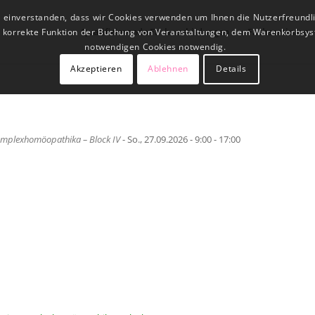
t einverstanden, dass wir Cookies verwenden um Ihnen die Nutzerfreundl
Qualifizierende Fachausbildungen
Fachseminare
ne korrekte Funktion der Buchung von Veranstaltungen, dem Warenkorbsys
notwendigen Cookies notwendig.
Akzeptieren
Ablehnen
Details
Komplexhomöopathika – Block IV
- So., 27.09.2026 - 9:00 - 17:00