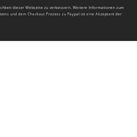
ichkeit dieser Webseite zu verbessern. Weitere Informationen zum
Veranstaltungskalender
Akademie
Kontakt
tems und dem Checkout Prozess zu Paypal ist eine Akzeptant der