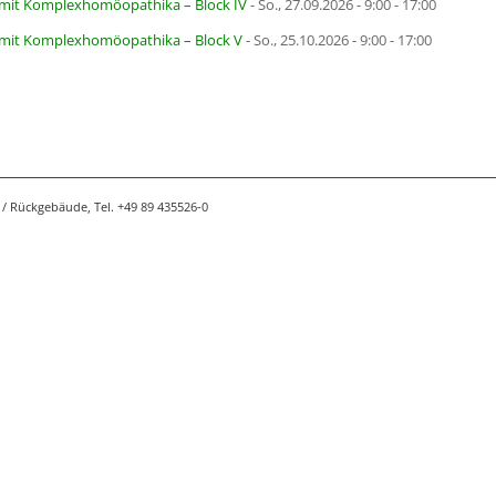
n mit Komplexhomöopathika – Block IV
- So., 27.09.2026 - 9:00 - 17:00
n mit Komplexhomöopathika – Block V
- So., 25.10.2026 - 9:00 - 17:00
/ Rückgebäude, Tel. +49 89 435526-0