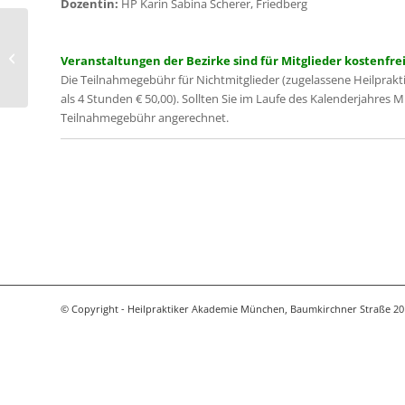
Dozentin:
HP Karin Sabina Scherer, Friedberg
Neue Homöopathie:
Informationsmedizin mit Hilfe von
Veranstaltungen der Bezirke sind für Mitglieder kostenfrei
Symbolen
Die Teilnahmegebühr für Nichtmitglieder (zugelassene Heilprakt
als 4 Stunden € 50,00). Sollten Sie im Laufe des Kalenderjahres 
Teilnahmegebühr angerechnet.
© Copyright - Heilpraktiker Akademie München, Baumkirchner Straße 20 