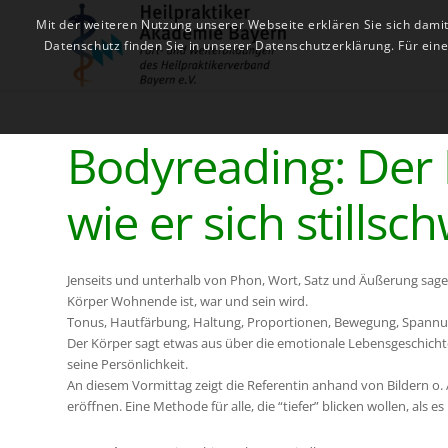
Mit der weiteren Nutzung unserer Webseite erklären Sie sich dami
Datenschutz finden Sie in unserer Datenschutzerklärung. Für ei
Bodyreading: Der 
wie er sich stillsc
Jenseits und unterhalb von Phon, Wort, Satz und Äußerung sagen
Körper Wohnende ist, war und sein wird.
Tonus, Hautfärbung, Haltung, Proportionen, Bewegung, Spannung
Der Körper sagt etwas aus über die emotionale Lebensgeschicht
seine Persönlichkeit.
An diesem Vormittag zeigt die Referentin anhand von Bildern o. 
eröffnen. Eine Methode für alle, die “tiefer” blicken wollen, als