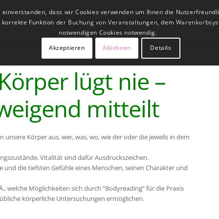
t einverstanden, dass wir Cookies verwenden um Ihnen die Nutzerfreundl
Qualifizierende Fachausbildungen
Fachseminare
ne korrekte Funktion der Buchung von Veranstaltungen, dem Warenkorbsys
notwendigen Cookies notwendig.
Akzeptieren
Ablehnen
Details
Körper lügt nie –
hweigend mitteilt
 unsere Körper aus, wer, was, wo, wie der oder die jeweils in dem
szustände, Vitalität sind dafür Ausdruckszeichen.
e und die tiefsten Gefühle eines Menschen, seinen Charakter und
Ä., welche Möglichkeiten sich durch “Bodyreading” für die Praxis
 es übliche körperliche Untersuchungen ermöglichen.