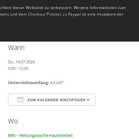
ichkeit dieser Webseite zu verbessern. Weitere Informationen zum
Veranstaltungskalender
Akademie
Kontakt
tems und dem Checkout Prozess zu Paypal ist eine Akzeptant der
Wann
So., 14.07.2024
9:00 - 12:30
Unterrichtsumfang:
4,5 US*
ZUM KALENDER HINZUFÜGEN
Wo
ICS herunterladen
Google Kalender
BRK – Rettungswache Haunstetten