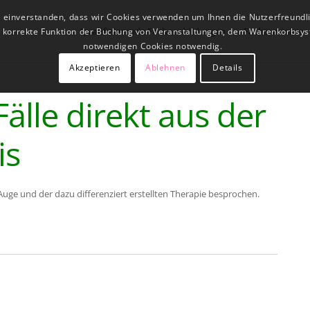
t einverstanden, dass wir Cookies verwenden um Ihnen die Nutzerfreundl
Qualifizierende Fachausbildungen
Fachseminare
ne korrekte Funktion der Buchung von Veranstaltungen, dem Warenkorbsys
notwendigen Cookies notwendig.
Akzeptieren
Ablehnen
Details
älle direkt aus der
is
ge und der dazu differenziert erstellten Therapie besprochen.