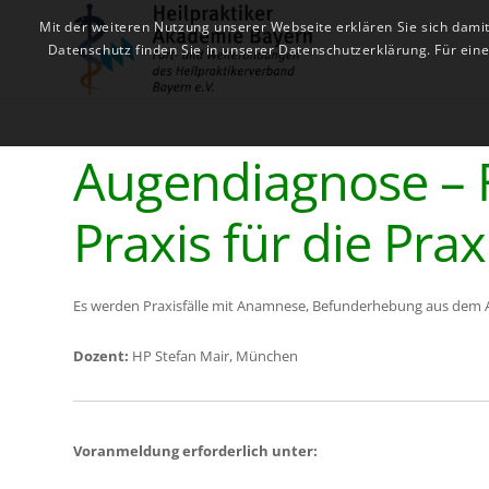
Mit der weiteren Nutzung unserer Webseite erklären Sie sich dami
Datenschutz finden Sie in unserer Datenschutzerklärung. Für ei
Augendiagnose – F
Praxis für die Prax
Es werden Praxisfälle mit Anamnese, Befunderhebung aus dem Au
Dozent:
HP Stefan Mair, München
Voranmeldung erforderlich unter: