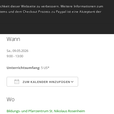
ichkeit dieser Webseite zu verbessern. Weitere Informationen zum
Veranstaltungskalender
Akademie
Kontakt
tems und dem Checkout Prozess zu Paypal ist eine Akzeptant der
Wann
Sa., 09.05.2026
9:00 - 13:00
Unterrichtsumfang:
5 US*
ZUM KALENDER HINZUFÜGEN
Wo
ICS herunterladen
Google Kalender
Bildungs- und Pfarrzentrum St. Nikolaus Rosenheim