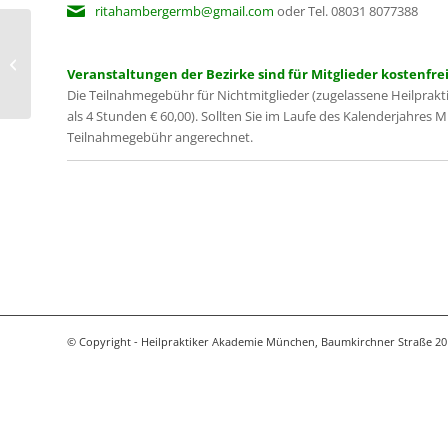
ritahambergermb@gmail.com
oder Tel. 08031 8077388
Wege zur mehr Freude und Effizienz
im Praxisalltag
Veranstaltungen der Bezirke sind für Mitglieder kostenfrei
Die Teilnahmegebühr für Nichtmitglieder (zugelassene Heilprakt
als 4 Stunden € 60,00). Sollten Sie im Laufe des Kalenderjahres 
Teilnahmegebühr angerechnet.
© Copyright - Heilpraktiker Akademie München, Baumkirchner Straße 20 