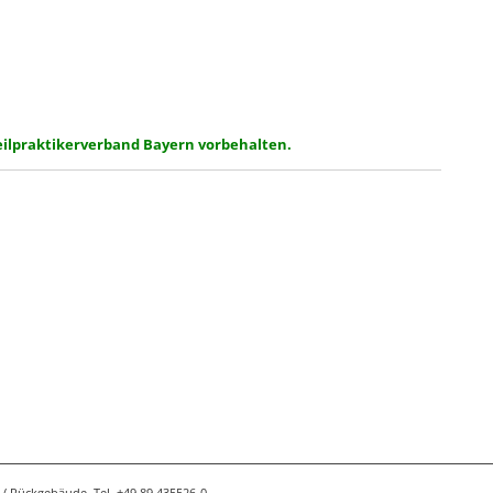
Heilpraktikerverband Bayern vorbehalten.
/ Rückgebäude, Tel. +49 89 435526-0