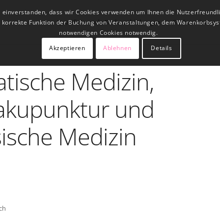
t einverstanden, dass wir Cookies verwenden um Ihnen die Nutzerfreundl
Qualifizierende Fachausbildungen
Fachseminare
ne korrekte Funktion der Buchung von Veranstaltungen, dem Warenkorbsys
notwendigen Cookies notwendig.
Akzeptieren
Ablehnen
Details
iatische Medizin,
akupunktur und
sische Medizin
ich