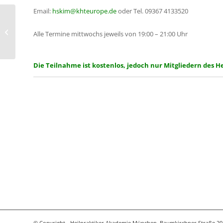
Email:
hskim@khteurope.de
oder Tel. 09367 4133520
Arbeitskreis für asiatische Medizin,
koreanische Handakupunktur und
Alle Termine mittwochs jeweils von 19:00 – 21:00 Uhr
traditionelle...
Die Teilnahme ist kostenlos, jedoch nur Mitgliedern des 
© Copyright - Heilpraktiker Akademie München, Baumkirchner Straße 20 