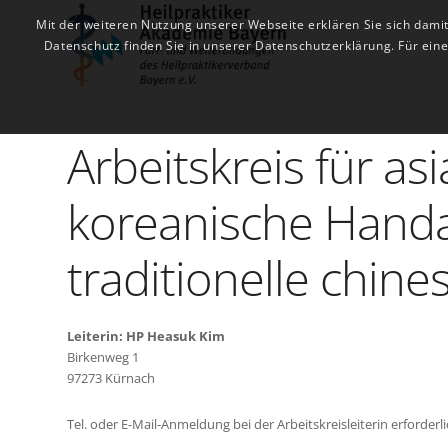
Mit der weiteren Nutzung unserer Webseite erklären Sie sich dami
Datenschutz finden Sie in unserer Datenschutzerklärung. Für ei
Arbeitskreis für as
koreanische Hand
traditionelle chine
Leiterin: HP Heasuk Kim
Birkenweg 1
97273 Kürnach
Tel. oder E-Mail-Anmeldung bei der Arbeitskreisleiterin erforderl