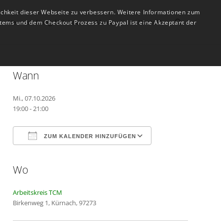
ichkeit dieser Webseite zu verbessern. Weitere Informationen zum
Veranstaltungskalender
Akademie
Kontakt
tems und dem Checkout Prozess zu Paypal ist eine Akzeptant der
Wann
Mi., 07.10.2026
19:00 - 21:00
ZUM KALENDER HINZUFÜGEN
Wo
ICS herunterladen
Google Kalender
Arbeitskreis TCM
Birkenweg 1, Kürnach, 97273