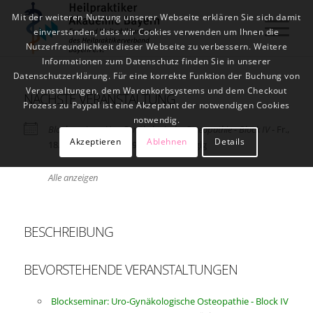
Mit der weiteren Nutzung unserer Webseite erklären Sie sich damit
einverstanden, dass wir Cookies verwenden um Ihnen die
Nutzerfreundlichkeit dieser Webseite zu verbessern. Weitere
Informationen zum Datenschutz finden Sie in unserer
Datenschutzerklärung. Für eine korrekte Funktion der Buchung von
Veranstaltungen, dem Warenkorbsystems und dem Checkout
NÄCHSTE VERANSTALTUNG
Prozess zu Paypal ist eine Akzeptant der notwendigen Cookies
notwendig.
Blockseminar: Uro-Gynäkologische Osteopathie - Block IV
- Fr.,
Akzeptieren
Ablehnen
Details
18.09.2026 - So., 20.09.2026 - Ganztägig
Alle anzeigen
BESCHREIBUNG
BEVORSTEHENDE VERANSTALTUNGEN
Blockseminar: Uro-Gynäkologische Osteopathie - Block IV